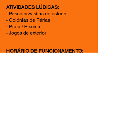
ATIVIDADES LÚDICAS:
- Passeios/visitas de estudo
- Colónias de Férias
- Praia / Piscina
- Jogos de exterior
HORÁRIO DE FUNCIONAMENTO:
- De 2ª a 6ª feira, das 8h30 às 17h30,
encerrando para férias, no mês de
Agosto.
CONTACTOS
CERCIMB Centro Nº1 - Educacional
do Barreiro
Rua Grão Vasco 25
2835-440
LAVRADIO
Tel.
21 204 83 40
Fax.
21 202 02 24
E-mail:
cercimb.sede@gmail.com