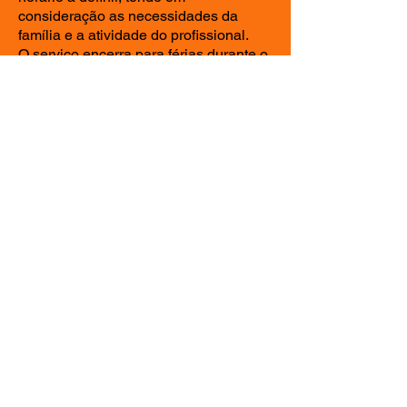
consideração as necessidades da
família e a atividade do profissional.
O serviço encerra para férias durante o
mês de Agosto.
CONSTITUIÇÃO DA EQUIPA:
- Terapeuta Ocupacional
- Fisioterapeuta
- Terapeuta da Fala
- Psicólogo
- Técnica de Serviço Social
- Docentes de Educação Especial
- Enfermeira
CANDIDATURA:
Envie a Ficha de Referenciação
diretamente por email
(
elimoita2@gmail.com
) ou entregue
pessoalmente na sede da ELI Moita.